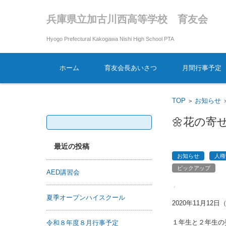
兵庫県立加古川西高等学校 育友会
Hyogo Prefectural Kakogawa Nishi High School PTA
コンテンツに移動
ホーム
育友会長あいさつ
月間行事予定
TOP
お知らせ
>
検索:
🌼花の寄
最近の投稿
お知らせ
人権
ピックアップ
AED講習会
夏季オープンハイスクール
2020年11月12日
１年生と２年生の
令和８年度８月行事予定