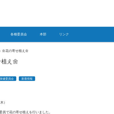
各種委員会
本部
リンク
🌼花の寄せ植え🌼
>
せ植え🌼
保健委員会
新着情報
（木）
委員で花の寄せ植えを行いました。